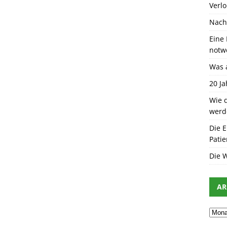
Verl
Nach
Eine 
notw
Was 
20 J
Wie d
werd
Die E
Patie
Die 
AR