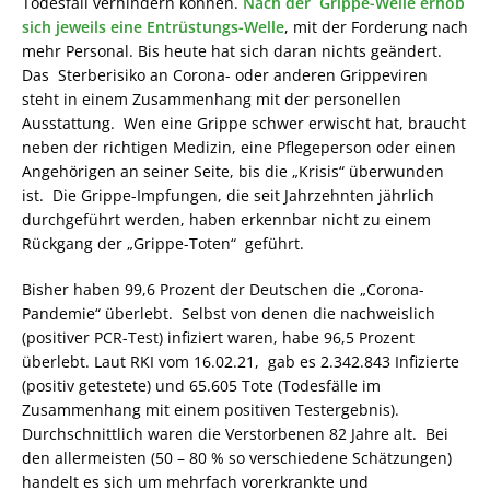
Todesfall verhindern können.
Nach der Grippe-Welle erhob
sich jeweils eine Entrüstungs-Welle
, mit der Forderung nach
mehr Personal. Bis heute hat sich daran nichts geändert.
Das Sterberisiko an Corona- oder anderen Grippeviren
steht in einem Zusammenhang mit der personellen
Ausstattung. Wen eine Grippe schwer erwischt hat, braucht
neben der richtigen Medizin, eine Pflegeperson oder einen
Angehörigen an seiner Seite, bis die „Krisis“ überwunden
ist. Die Grippe-Impfungen, die seit Jahrzehnten jährlich
durchgeführt werden, haben erkennbar nicht zu einem
Rückgang der „Grippe-Toten“ geführt.
Bisher haben 99,6 Prozent der Deutschen die „Corona-
Pandemie“ überlebt. Selbst von denen die nachweislich
(positiver PCR-Test) infiziert waren, habe 96,5 Prozent
überlebt. Laut RKI vom 16.02.21, gab es 2.342.843 Infizierte
(positiv getestete) und 65.605 Tote (Todesfälle im
Zusammenhang mit einem positiven Testergebnis).
Durchschnittlich waren die Verstorbenen 82 Jahre alt. Bei
den allermeisten (50 – 80 % so verschiedene Schätzungen)
handelt es sich um mehrfach vorerkrankte und