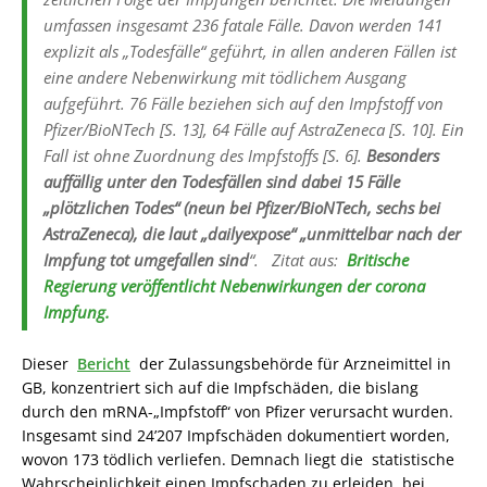
umfassen insgesamt 236 fatale Fälle. Davon werden 141
explizit als „Todesfälle“ geführt, in allen anderen Fällen ist
eine andere Nebenwirkung mit tödlichem Ausgang
aufgeführt. 76 Fälle beziehen sich auf den Impfstoff von
Pfizer/BioNTech [S. 13], 64 Fälle auf AstraZeneca [S. 10]. Ein
Fall ist ohne Zuordnung des Impfstoffs [S. 6].
Besonders
auffällig unter den Todesfällen sind dabei 15 Fälle
„plötzlichen Todes“ (neun bei Pfizer/BioNTech, sechs bei
AstraZeneca), die laut „dailyexpose“ „unmittelbar nach der
Impfung tot umgefallen sind
“. Zitat aus:
Britische
Regierung veröffentlicht Nebenwirkungen der corona
Impfung.
Dieser
Bericht
der Zulassungsbehörde für Arzneimittel in
GB, konzentriert sich auf die Impfschäden, die bislang
durch den mRNA-„Impfstoff“ von Pfizer verursacht wurden.
Insgesamt sind 24’207 Impfschäden dokumentiert worden,
wovon 173 tödlich verliefen. Demnach liegt die statistische
Wahrscheinlichkeit einen Impfschaden zu erleiden, bei