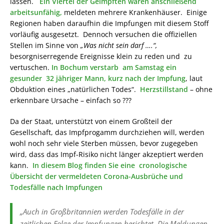
lassen.
Ein Viertel der Geimpften waren anschließend
arbeitsunfähig,
meldeten mehrere Krankenhäuser. Einige
Regionen haben daraufhin die Impfungen mit diesem Stoff
vorläufig ausgesetzt. Dennoch versuchen die offiziellen
Stellen im Sinne von
„Was nicht sein darf ….“,
besorgniserregende Ereignisse klein zu reden und zu
vertuschen.
In Bochum verstarb am Samstag ein
gesunder 32 jähriger Mann, kurz nach der Impfung
, laut
Obduktion eines „natürlichen Todes“.
Herzstillstand
– ohne
erkennbare Ursache – einfach so ???
Da der Staat, unterstützt von einem Großteil der
Gesellschaft, das Impfprogamm durchziehen will, werden
wohl noch sehr viele Sterben müssen, bevor zugegeben
wird, dass das Impf-Risiko nicht länger akzeptiert werden
kann.
In diesem Blog finden Sie eine cronologische
Übersicht der vermeldeten Corona-Ausbrüche und
Todesfälle nach Impfungen
„Auch in Großbritannien werden Todesfälle in der
zeitlichen Folge der Impfungen berichtet. Die Meldungen