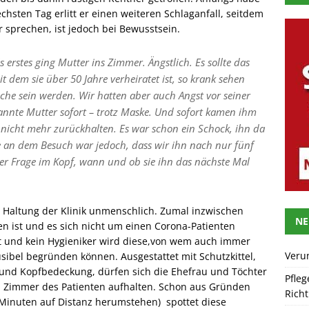
hsten Tag erlitt er einen weiteren Schlaganfall, seitdem
hr sprechen, ist jedoch bei Bewusstsein.
erstes ging Mutter ins Zimmer. Ängstlich. Es sollte das
t dem sie über 50 Jahre verheiratet ist, so krank sehen
che sein werden. Wir hatten aber auch Angst vor seiner
annte Mutter sofort – trotz Maske. Und sofort kamen ihm
 nicht mehr zurückhalten. Es war schon ein Schock, ihn da
te an dem Besuch war jedoch, dass wir ihn nach nur fünf
er Frage im Kopf, wann und ob sie ihn das nächste Mal
 Haltung der Klinik unmenschlich. Zumal inzwischen
NE
n ist und es sich nicht um einen Corona-Patienten
zt und kein Hygieniker wird diese,von wem auch immer
Veru
sibel begründen können. Ausgestattet mit Schutzkittel,
d Kopfbedeckung, dürfen sich die Ehefrau und Töchter
Pfleg
 Zimmer des Patienten aufhalten. Schon aus Gründen
Rich
 Minuten auf Distanz herumstehen) spottet diese