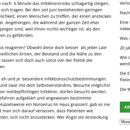
Verl
nach 6 Minute das Infektionsrisiko schlagartig steigen,
n sich tragen. Bei den seit Juni bestehenden geringen
Nach
nlichkeit, einen Menschen zu treffen, der einen anstecken
Eine 
bei Angehörigen, die während der ganzen Zeit eher
notw
ngen sind, weil ihnen nichts wichtiger ist, als den
en zu gefährden.
Was 
os reagieren? Obwohl diese doch besser als jeder Laie
20 J
eitlichen Krisen, der Beistand und die Nähe zu den
Wie d
lassen sich doch auch sonst von der Politik die
werd
en.
Die E
it eh und je besondere Infektionsschutzbestimmungen.
Patie
 und zwar mit dem Selbstverständnis, Besuche möglichst
Die 
ner meldepflichtigen Infektion, dürfen besucht werden.
Gefahren aufgeklärt und angewiesen bestimmte
ielsweise ein Norovirus im Haus grassiert, gab es nie
AR
t man sich darauf verlassen, dass Patienten wie
ten, sich nicht anzustecken. Wer Angst vor Ansteckung