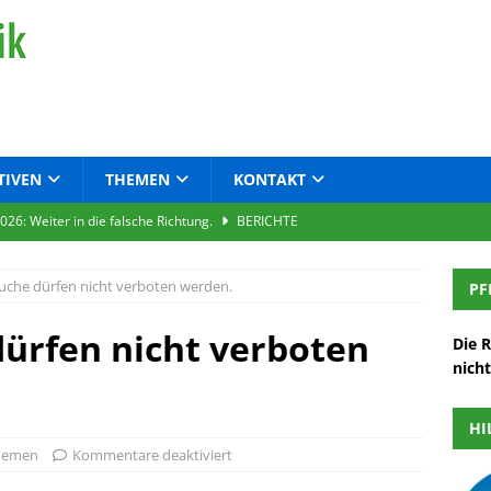
TIVEN
THEMEN
KONTAKT
026: Weiter in die falsche Richtung.
BERICHTE
Un)Rechtsbewusstsein
BERICHTE
che dürfen nicht verboten werden.
PF
f Dr. Uta-Kristein Beermann
ARCHIV
tte über Sterbekultur ist dringend notwendig.
BERICHTE
ürfen nicht verboten
Die 
nich
ung der Gesundheitsversorgung
BERICHTE
HI
hemen
Kommentare deaktiviert