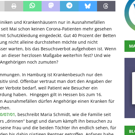
Kliniken und Krankenhäusern nur in Ausnahmefällen
 seit Mai schon keinen Corona-Patienten mehr gesehen
mit Schutzkleidung eingedeckt. Gut 40 Prozent der Betten
ung nicht alleine durchstehen möchte und nicht
MA
sser warten, bis das Besuchsverbot aufgehoben ist. Wenn
 an dieser herzlosen Maßgabe weiterhin fest? Und wie
n Angehörigen noch zumuten?
timmungen. In Hamburg ist Krankenbesuch nur den
sitiv sind. Offenbar vertraut man dort den Angaben der
r Verbote bedarf, weil Patient wie Besucher ein
hrdung haben. Hingegen gilt in Hessen bis zum 16.
 in Ausnahmefällen dürfen Angehörige einen Kranken für
ehen.
20/07/01
, beschreibt Maria Schmidt, wie die Familie seit
s „drinnen“ bangt und darum kämpft ihn besuchen zu
seine Frau und die beiden Töchter ihn endlich sehen, für
BL
 den bis dahin rüstigen Rentner getroffen. Anfangs habe