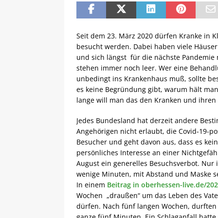
Seit dem 23. März 2020 dürfen Kranke in 
besucht werden. Dabei haben viele Häuser
und sich längst für die nächste Pandemie 
stehen immer noch leer. Wer eine Behandl
unbedingt ins Krankenhaus muß, sollte be
es keine Begründung gibt, warum hält man
lange will man das den Kranken und ihre
Jedes Bundesland hat derzeit andere Bes
Angehörigen nicht erlaubt, die Covid-19-po
Besucher und geht davon aus, dass es keine
persönliches Interesse an einer Nichtgefä
August ein generelles Besuchsverbot. Nur
wenige Minuten, mit Abstand und Maske s
In einem
Beitrag in oberhessen-live.de/20
Wochen „draußen“ um das Leben des Vater
dürfen. Nach fünf langen Wochen, durften 
ganze fünf Minuten. Ein Schlaganfall hatte