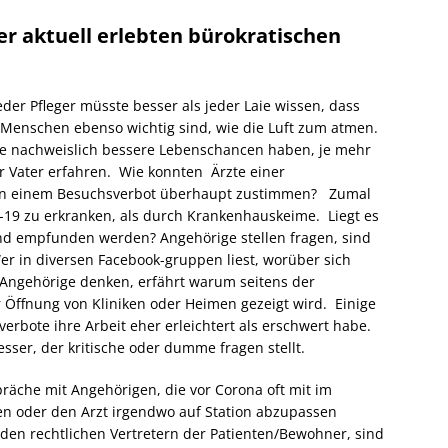
er aktuell erlebten bürokratischen
jeder Pfleger müsste besser als jeder Laie wissen, dass
 Menschen ebenso wichtig sind, wie die Luft zum atmen.
e nachweislich bessere Lebenschancen haben, je mehr
r Vater erfahren. Wie konnten Ärzte einer
en einem Besuchsverbot überhaupt zustimmen? Zumal
d-19 zu erkranken, als durch Krankenhauskeime. Liegt es
rend empfunden werden? Angehörige stellen fragen, sind
er in diversen Facebook-gruppen liest, worüber sich
 Angehörige denken, erfährt warum seitens der
er Öffnung von Kliniken oder Heimen gezeigt wird. Einige
bote ihre Arbeit eher erleichtert als erschwert habe.
sser, der kritische oder dumme fragen stellt.
räche mit Angehörigen, die vor Corona oft mit im
ten oder den Arzt irgendwo auf Station abzupassen
den rechtlichen Vertretern der Patienten/Bewohner, sind