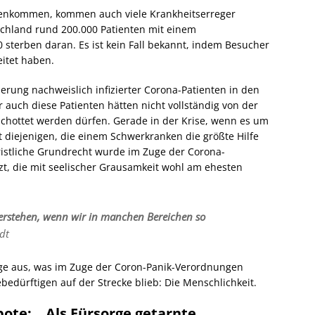
nkommen, kommen auch viele Krankheitserreger
tschland rund 200.000 Patienten mit einem
0 sterben daran. Es ist kein Fall bekannt, indem Besucher
eitet haben.
ierung nachweislich infizierter Corona-Patienten in den
auch diese Patienten hätten nicht vollständig von der
chottet werden dürfen. Gerade in der Krise, wenn es um
 diejenigen, die einem Schwerkranken die größte Hilfe
ristliche Grundrecht wurde im Zuge der Corona-
t, die mit seelischer Grausamkeit wohl am ehesten
berstehen, wenn wir in manchen Bereichen so
dt
ge aus, was im Zuge der Coron-Panik-Verordnungen
edürftigen auf der Strecke blieb: Die Menschlichkeit.
ote: „Als Fürsorge getarnte