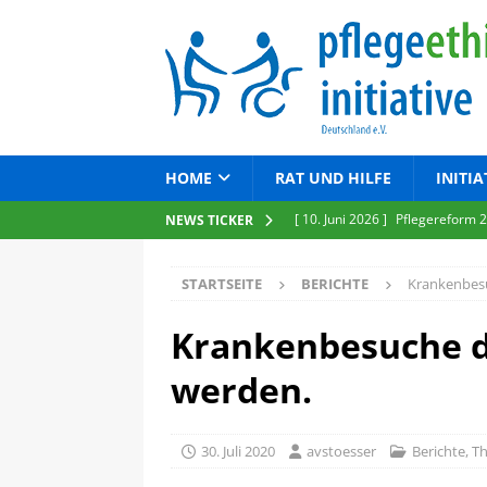
HOME
RAT UND HILFE
INITIA
[ 10. Juni 2026 ]
Pflegereform 2
NEWS TICKER
[ 17. März 2026 ]
Verlorenes (
STARTSEITE
BERICHTE
Krankenbesu
[ 19. Februar 2026 ]
Nachruf au
[ 6. Dezember 2025 ]
Eine Deba
Krankenbesuche d
[ 4. August 2026 ]
Verunsicher
werden.
30. Juli 2020
avstoesser
Berichte
,
T