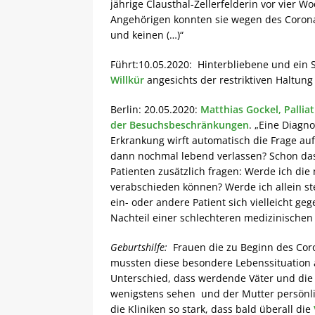
jährige Clausthal-Zellerfelderin vor vier 
Angehörigen konnten sie wegen des Corona-
und keinen (…)“
Führt:10.05.2020: Hinterbliebene und ein 
Willkür
angesichts der restriktiven Haltun
Berlin: 20.05.2020:
Matthias Gockel, Palli
der Besuchsbeschränkungen
. „Eine Diagn
Erkrankung wirft automatisch die Frage auf
dann nochmal lebend verlassen? Schon das 
Patienten zusätzlich fragen: Werde ich d
verabschieden können? Werde ich allein st
ein- oder andere Patient sich vielleicht g
Nachteil einer schlechteren medizinischen
Geburtshilfe:
Frauen die zu Beginn des Coro
mussten diese besondere Lebenssituation al
Unterschied, dass werdende Väter und die
wenigstens sehen und der Mutter persönlic
die Kliniken so stark, dass bald überall die