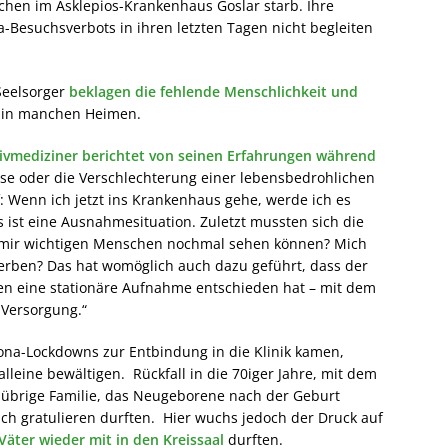
Wochen im Asklepios-Krankenhaus Goslar starb. Ihre
Besuchsverbots in ihren letzten Tagen nicht begleiten
Seelsorger
beklagen die fehlende Menschlichkeit und
g in manchen Heimen.
ativmediziner berichtet von seinen Erfahrungen während
ose oder die Verschlechterung einer lebensbedrohlichen
: Wenn ich jetzt ins Krankenhaus gehe, werde ich es
ist eine Ausnahmesituation. Zuletzt mussten sich die
ie mir wichtigen Menschen nochmal sehen können? Mich
erben? Das hat womöglich auch dazu geführt, dass der
egen eine stationäre Aufnahme entschieden hat – mit dem
 Versorgung.“
na-Lockdowns zur Entbindung in die Klinik kamen,
leine bewältigen. Rückfall in die 70iger Jahre, mit dem
 übrige Familie, das Neugeborene nach der Geburt
h gratulieren durften. Hier wuchs jedoch der Druck auf
Väter wieder mit in den Kreissaal
durften.